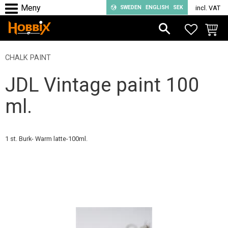
SWEDEN
ENGLISH
SEK
incl. VAT
Menu
FAVORIT
BASKE
CHALK PAINT
JDL Vintage paint 100
ml.
1 st. Burk- Warm latte-100ml.