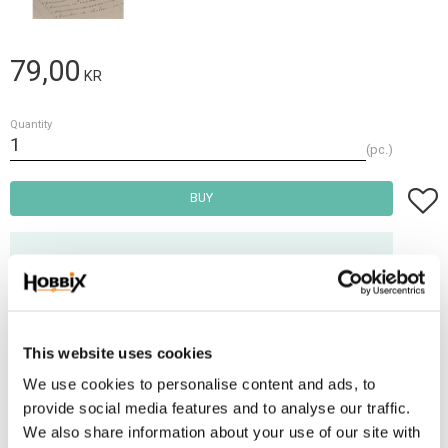
79,00
KR
Quantity
pc.
Add t
BUY
Frakt 69:-
Fri frakt över 2500:-
Leveranstid 1-3 arbetsdagar
This website uses cookies
We use cookies to personalise content and ads, to
Stock status
6 pc. in stock
provide social media features and to analyse our traffic.
Article SKU
JF-38
We also share information about your use of our site with