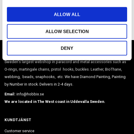
i
o
ALLOW ALL
Be the first to leave a review.
n
ALLOW SELECTION
DENY
HOBBIX
Sweden's largest webshop in paracord and metal accessories such as
O-rings, martingale chains, pistol hooks, buckles. Leather, BioThane,
webbing, beads, snaphooks, etc. We have Diamond Painting, Painting
by Number in stock. Delivers in 2-4 days.
Email:
info@hobbix.se
We are located in The West coast in Uddevalla Sweden.
KUNDTJÄNST
Customer service